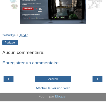
zeBridge
à
16:47
Partager
Aucun commentaire:
Enregistrer un commentaire
‹
›
Accueil
Afficher la version Web
Fourni par
Blogger
.