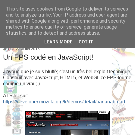
This site uses cookies from Google to deliver its services
Brice Cornet: serial
and to analyze traffic. Your IP address and user-agent are
shared with Google along with performance and security
entrepreneur hédoniste
metrics to ensure quality of service, generate usage
statistics, and to detect and address abuse.
LEARN MORE
GOT IT
JEUDI 27 JUIN 2013
Un FPS codé en JavaScript!
J'avoue que je suis bluffé; c'est un très bel exploit technique.
Construit avec JavaScript, HTML5, et WebGL ce FPS tourne
comme un vrai ;-)
A tester sur:
https://developer.mozilla.org/fr/demos/detail/bananabread