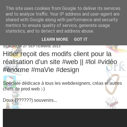
This site uses cookies from Google to deliver its services
Brice Cornet: serial
and to analyze traffic. Your IP address and user-agent are
shared with Google along with performance and security
entrepreneur hédoniste
metrics to ensure quality of service, generate usage
statistics, and to detect and address abuse.
LEARN MORE
GOT IT
VENDREDI 27 SEPTEMBRE 2013
Hitler reçoit des modifs client pour la
réalisation d'un site #web || #lol #vidéo
#énorme #maVie #design
Spéciale dédicace à tous les webdesigners, créas et autres
chefs de prod web ;-)
Doux (??????) souvenirs...