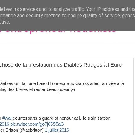
liver its services and to analyze traffic. Your IP address and u
rmance and security metrics to ensure quality of service, gene
buse.
al entrepreneur hédoniste
le chose de la prestation des Diables Rouges à l'Euro
Diables ont fait une haie d'honneur aux Gallois à leur arrivée à la
itié, des bières et rester beau joueur ;-)
ir
#wal
counterparts a guard of honour at Lille train station
2016
pic.twitter.com/go7j65S5aG
r Britton (@adbritton)
1 juillet 2016