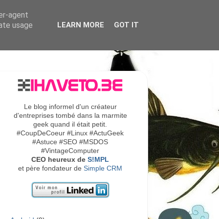
ser-agent
rate usage
LEARN MORE
GOT IT
Le blog informel d'un créateur
d'entreprises tombé dans la marmite
geek quand il était petit.
#CoupDeCoeur #Linux #ActuGeek
#Astuce #SEO #MSDOS
#VintageComputer
CEO heureux de
S!MPL
et père fondateur de
Simple CRM