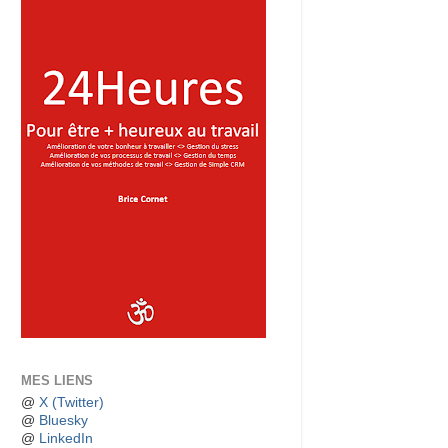
MES LIENS
@
X (Twitter)
@
Bluesky
@
LinkedIn