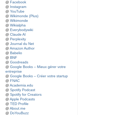
@
Facebook
@
Instagram
@
YouTube
@
Wikimonde (Plus)
@
Wikimonde
@
Wikialpha
@
Everybodywiki
@
Claude AI
@
Perplexity
@
Journal du Net
@
Amazon Author
@
Babelio
@
BNF
@
Goodreads
@
Google Books – Mieux gérer votre
entreprise
@
Google Books – Créer votre startup
@
FNAC
@
Academia.edu
@
Spotify Podcast
@
Spotify for Creators
@
Apple Podcasts
@
TED Profile
@
About.me
@
DoYouBuzz