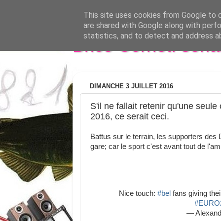
This site uses cookies from Google to de
are shared with Google along with perfo
statistics, and to detect and address a
Brice Cornet: seri
DIMANCHE 3 JUILLET 2016
S'il ne fallait retenir qu'une seu
2016, ce serait ceci.
Battus sur le terrain, les supporters des 
gare; car le sport c'est avant tout de l'am
Nice touch:
#bel
fans giving the
#EURO
— Alexande