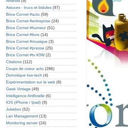
Android
(9)
Astuces - trucs et bidules
(97)
Brice Cornet #actu
(59)
Brice Cornet #entreprise
(24)
Brice Cornet #humeur
(51)
Brice Cornet #livre
(14)
Brice Cornet #musique
(3)
Brice Cornet #presse
(25)
Brice Cornet #tv #3W
(2)
Citations
(112)
Coups de coeur actu
(286)
Domotique low-tech
(4)
Expérimentation sur le web
(8)
Geek Vintage
(49)
Intelligence Artificielle
(6)
IOS (iPhone / Ipad)
(9)
Jukebox
(52)
Lan Management
(13)
Monitoring server
(24)