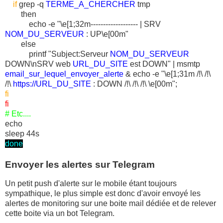
if
grep -q
TERME_A_CHERCHER
tmp
then
echo -e "\e[1;32m------------------- | SRV
NOM_DU_SERVEUR
: UP\e[00m"
else
printf "Subject:Serveur
NOM_DU_SERVEUR
DOWN\nSRV web
URL_DU_SITE
est DOWN" | msmtp
email_sur_lequel_envoyer_alerte
& echo -e "\e[1;31m /!\ /!\
/!\
https://URL_DU_SITE
: DOWN /!\ /!\ /!\ \e[00m";
fi
fi
# Etc....
echo
sleep 44s
done
Envoyer les alertes sur Telegram
Un petit push d'alerte sur le mobile étant toujours
sympathique, le plus simple est donc d'avoir envoyé les
alertes de monitoring sur une boite mail dédiée et de relever
cette boite via un bot Telegram.