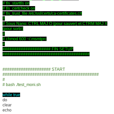
# tls_starttls on
# tls_certcheck on
# tls_trust_file /etc/ssl/certs/ca-certificates.crt
#
# Sous Nano: CTRL MAJ O (pour sauver) et CTRM MAJ X
(pour sortir)
#
# chmod 600 ~/.msmtprc
#
##################### FIN SETUP
######################################
##################### START
##########################################
#
# bash ./test_moni.sh
while true
do
clear
echo