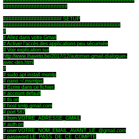
###############################################
#######################
##################### SETUP
##########################################
#
# Allez dans votre Gmail
# Activer l'accès des applications peu sécurisée
# Voir explication sur
http://www.ihaveto.be/2017/12/autoriser-gmail-dialoguer-
avec-des.html
#
# sudo apt install msmtp
# nano ~/.msmtprc
# Ecrire dans ce fichier:
# account default
# tls on
# host smtp.gmail.com
# port 587
# from VOTRE_ADRESSE_GMAIL
# auth on
# user VOTRE_NOM_EMAIL_AVANT_LE_@gmail.com
# password LE_PASS_DE_CE_COMPTE