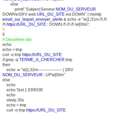
else
printf "Subject:Serveur
NOM_DU_SERVEUR
DOWN\nSRV web
URL_DU_SITE
est DOWN" | msmtp
email_sur_lequel_envoyer_alerte
& echo -e "\e[1;31m /!\ /!\
/!\
https://URL_DU_SITE
: DOWN /!\ /!\ /!\ \e[00m";
fi
fi
# Deuxième site
echo
echo > tmp
curl -o tmp
https://URL_DU_SITE
if
grep -q
TERME_A_CHERCHER
tmp
then
echo -e "\e[1;32m------------------- | SRV
NOM_DU_SERVEUR
: UP\e[00m"
else
echo
echo Test 1 ERROR
echo
sleep 30s
echo > tmp
curl -o tmp
https://URL_DU_SITE